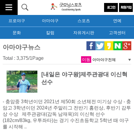
프로야구
아마야구
스포츠
연예
문화
칼럼
자유게시판
고객센터
아마야구뉴스
Total : 3,375/1Page
이동
[내일은 야구왕]제주관광대 이신혁
선수
- 충암중 3학년이던 2021년 제50회 소년체전 미기상 수상 - 충
암고 3학년이던 2024년 주말리그 전반기 홈런상, 후반기 감투
상 수상 제주관광대(감독 남재욱)의 이신혁 선수
(182cm/83kg, 우투좌타)는 경기 수진초등학교 5학년 때 야구
를 시작해 ..