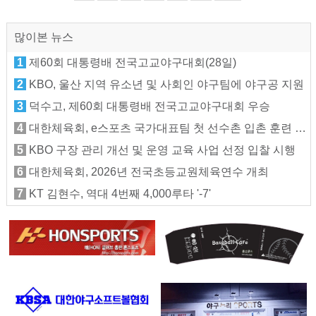
많이본 뉴스
1
제60회 대통령배 전국고교야구대회(28일)
2
KBO, 울산 지역 유소년 및 사회인 야구팀에 야구공 지원
3
덕수고, 제60회 대통령배 전국고교야구대회 우승
4
대한체육회, e스포츠 국가대표팀 첫 선수촌 입촌 훈련 지원
5
KBO 구장 관리 개선 및 운영 교육 사업 선정 입찰 시행
6
대한체육회, 2026년 전국초등교원체육연수 개최
7
KT 김현수, 역대 4번째 4,000루타 '-7'