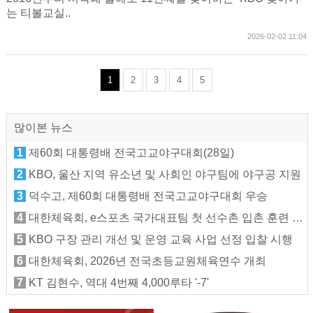
는 티볼교실..
2026-02-02 11:04
1
2
3
4
5
많이본 뉴스
1
제60회 대통령배 전국고교야구대회(28일)
2
KBO, 울산 지역 유소년 및 사회인 야구팀에 야구공 지원
3
덕수고, 제60회 대통령배 전국고교야구대회 우승
4
대한체육회, e스포츠 국가대표팀 첫 선수촌 입촌 훈련 지원
5
KBO 구장 관리 개선 및 운영 교육 사업 선정 입찰 시행
6
대한체육회, 2026년 전국초등교원체육연수 개최
7
KT 김현수, 역대 4번째 4,000루타 '-7'