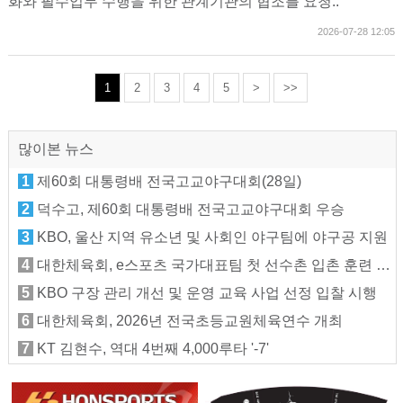
화와 필수업무 수행을 위한 관계기관의 협조를 요청..
2026-07-28 12:05
1
2
3
4
5
>
>>
많이본 뉴스
1
제60회 대통령배 전국고교야구대회(28일)
2
덕수고, 제60회 대통령배 전국고교야구대회 우승
3
KBO, 울산 지역 유소년 및 사회인 야구팀에 야구공 지원
4
대한체육회, e스포츠 국가대표팀 첫 선수촌 입촌 훈련 지원
5
KBO 구장 관리 개선 및 운영 교육 사업 선정 입찰 시행
6
대한체육회, 2026년 전국초등교원체육연수 개최
7
KT 김현수, 역대 4번째 4,000루타 '-7'