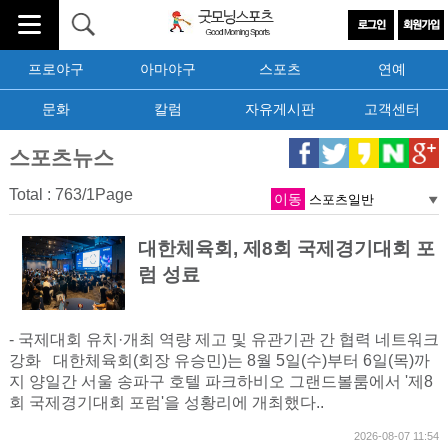
프로야구
아마야구
스포츠
연예
문화
칼럼
자유게시판
고객센터
스포츠뉴스
Total : 763/1Page
이동
대한체육회, 제8회 국제경기대회 포
럼 성료
- 국제대회 유치·개최 역량 제고 및 유관기관 간 협력 네트워크
강화 대한체육회(회장 유승민)는 8월 5일(수)부터 6일(목)까
지 양일간 서울 송파구 호텔 파크하비오 그랜드볼룸에서 '제8
회 국제경기대회 포럼'을 성황리에 개최했다..
2026-08-07 11:54