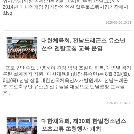
쿼시연맹(회장 박세준)은 8월 11일(화)부터 15일(토)까지
2014년 아시안게임 경기장인 인천 열우물스쿼시경기장에서
&lsq..
2026-08-06 10:31
대한체육회, 전남드래곤즈 유소년
선수 멘탈코칭 교육 운영
- 프로구단 수요 반영하여 긴장·압박 조절과 회복, 개인별 경기
루틴 설계까지 지원 대한체육회(회장 유승민)는 8월 3일(월),
6일(목) 전남 장흥 대한민국체육인재개발원에서 전남드래곤
즈 프로축구단 유소년 선수들을 대상으로 멘탈코칭 교육을
운..
2026-08-03 16:36
대한체육회, 제30회 한일청소년스
포츠교류 초청행사 개최