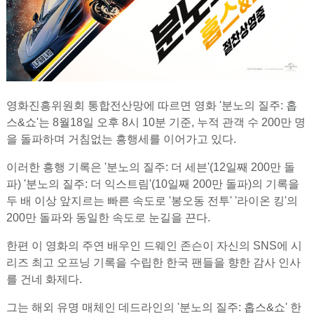
영화진흥위원회 통합전산망에 따르면 영화 '분노의 질주: 홉
스&쇼'는 8월18일 오후 8시 10분 기준, 누적 관객 수 200만 명
을 돌파하며 거침없는 흥행세를 이어가고 있다.
이러한 흥행 기록은 '분노의 질주: 더 세븐'(12일째 200만 돌
파) '분노의 질주: 더 익스트림'(10일째 200만 돌파)의 기록을
두 배 이상 앞지르는 빠른 속도로 '봉오동 전투' '라이온 킹'의
200만 돌파와 동일한 속도로 눈길을 끈다.
한편 이 영화의 주연 배우인 드웨인 존슨이 자신의 SNS에 시
리즈 최고 오프닝 기록을 수립한 한국 팬들을 향한 감사 인사
를 건네 화제다.
그는 해외 유명 매체인 데드라인의 '분노의 질주: 홉스&쇼' 한