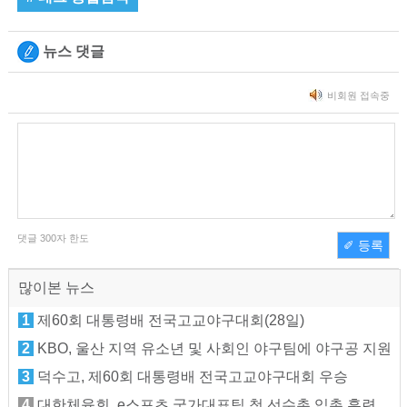
뉴스 댓글
비회원 접속중
댓글
300
자 한도
✐ 등록
많이본 뉴스
1
제60회 대통령배 전국고교야구대회(28일)
2
KBO, 울산 지역 유소년 및 사회인 야구팀에 야구공 지원
3
덕수고, 제60회 대통령배 전국고교야구대회 우승
4
대한체육회, e스포츠 국가대표팀 첫 선수촌 입촌 훈련 지원