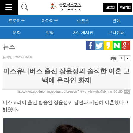
프로야구
아마야구
스포츠
연예
문화
칼럼
자유게시판
고객센터
뉴스
등록일 : 2019-08-19
+
-
미스유니버스 출신 장윤정의 솔직한 이혼 고
백에 온라인 화제
http://www.goodmorningsports.co.kr/news/news_view.php?idx_no=10190
미스코리아 출신 방송인 장윤정이 남편과 지난해 이혼했다고
밝혔다.