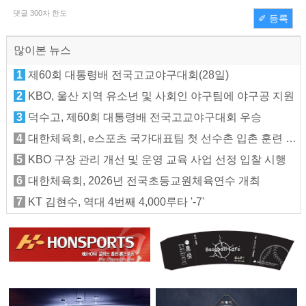
댓글
300
자 한도
✐ 등록
많이본 뉴스
1
제60회 대통령배 전국고교야구대회(28일)
2
KBO, 울산 지역 유소년 및 사회인 야구팀에 야구공 지원
3
덕수고, 제60회 대통령배 전국고교야구대회 우승
4
대한체육회, e스포츠 국가대표팀 첫 선수촌 입촌 훈련 지원
5
KBO 구장 관리 개선 및 운영 교육 사업 선정 입찰 시행
6
대한체육회, 2026년 전국초등교원체육연수 개최
7
KT 김현수, 역대 4번째 4,000루타 '-7'