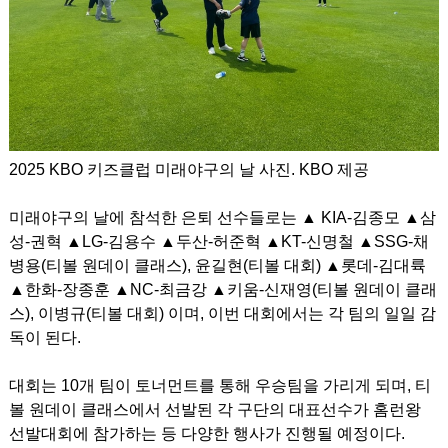
2025 KBO 키즈클럽 미래야구의 날 사진. KBO 제공
미래야구의 날에 참석한 은퇴 선수들로는 ▲ KIA-김종모 ▲삼
성-권혁 ▲LG-김용수 ▲두산-허준혁 ▲KT-신명철 ▲SSG-채
병용(티볼 원데이 클래스), 윤길현(티볼 대회) ▲롯데-김대륙
▲한화-장종훈 ▲NC-최금강 ▲키움-신재영(티볼 원데이 클래
스), 이병규(티볼 대회) 이며, 이번 대회에서는 각 팀의 일일 감
독이 된다.
대회는 10개 팀이 토너먼트를 통해 우승팀을 가리게 되며, 티
볼 원데이 클래스에서 선발된 각 구단의 대표선수가 홈런왕
선발대회에 참가하는 등 다양한 행사가 진행될 예정이다.