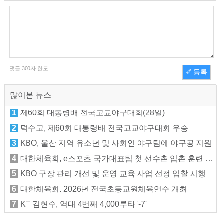
댓글
300
자 한도
✐ 등록
많이본 뉴스
1
제60회 대통령배 전국고교야구대회(28일)
2
덕수고, 제60회 대통령배 전국고교야구대회 우승
3
KBO, 울산 지역 유소년 및 사회인 야구팀에 야구공 지원
4
대한체육회, e스포츠 국가대표팀 첫 선수촌 입촌 훈련 지원
5
KBO 구장 관리 개선 및 운영 교육 사업 선정 입찰 시행
6
대한체육회, 2026년 전국초등교원체육연수 개최
7
KT 김현수, 역대 4번째 4,000루타 '-7'