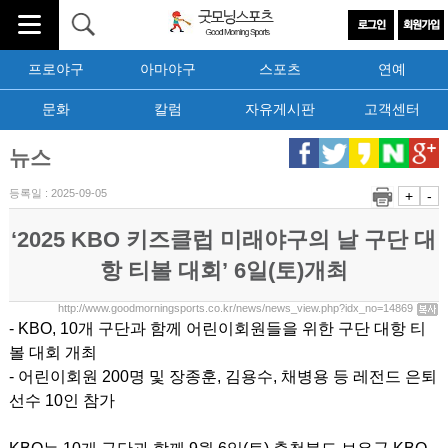
프로야구
아마야구
스포츠
연예
문화
칼럼
자유게시판
고객센터
뉴스
등록일 : 2025-09-05
+
-
‘2025 KBO 키즈클럽 미래야구의 날 구단 대
항 티볼 대회’ 6일(토)개최
http://www.goodmorningsports.co.kr/news/news_view.php?idx_no=14869
- KBO, 10개 구단과 함께 어린이회원들을 위한 구단 대항 티
볼 대회 개최
- 어린이회원 200명 및 장종훈, 김용수, 채병용 등 레전드 은퇴
선수 10인 참가