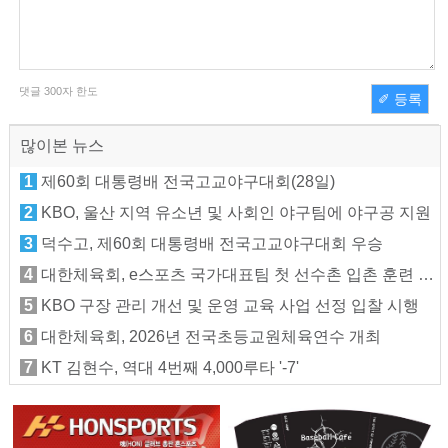
댓글
300
자 한도
✐ 등록
많이본 뉴스
1
제60회 대통령배 전국고교야구대회(28일)
2
KBO, 울산 지역 유소년 및 사회인 야구팀에 야구공 지원
3
덕수고, 제60회 대통령배 전국고교야구대회 우승
4
대한체육회, e스포츠 국가대표팀 첫 선수촌 입촌 훈련 지원
5
KBO 구장 관리 개선 및 운영 교육 사업 선정 입찰 시행
6
대한체육회, 2026년 전국초등교원체육연수 개최
7
KT 김현수, 역대 4번째 4,000루타 '-7'