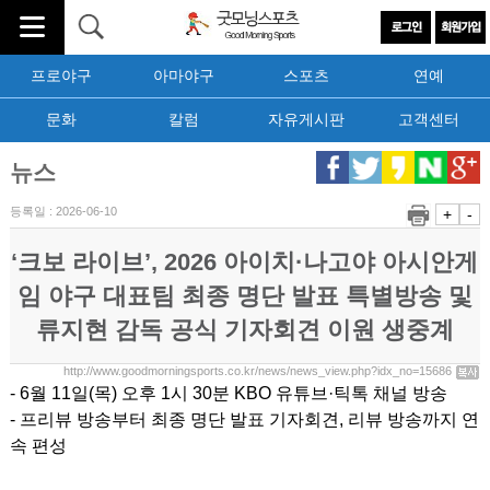
프로야구
아마야구
스포츠
연예
문화
칼럼
자유게시판
고객센터
뉴스
등록일 : 2026-06-10
+
-
‘크보 라이브’, 2026 아이치·나고야 아시안게
임 야구 대표팀 최종 명단 발표 특별방송 및
류지현 감독 공식 기자회견 이원 생중계
http://www.goodmorningsports.co.kr/news/news_view.php?idx_no=15686
- 6월 11일(목) 오후 1시 30분 KBO 유튜브·틱톡 채널 방송
- 프리뷰 방송부터 최종 명단 발표 기자회견, 리뷰 방송까지 연
속 편성