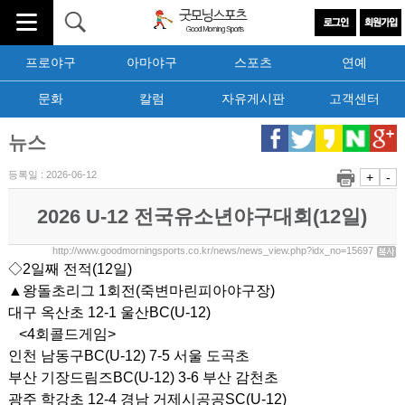
프로야구
아마야구
스포츠
연예
문화
칼럼
자유게시판
고객센터
뉴스
등록일 : 2026-06-12
+
-
2026 U-12 전국유소년야구대회(12일)
http://www.goodmorningsports.co.kr/news/news_view.php?idx_no=15697
◇2일째 전적(12일)
▲왕돌초리그 1회전(죽변마린피아야구장)
대구 옥산초 12-1 울산BC(U-12)
<4회콜드게임>
인천 남동구BC(U-12) 7-5 서울 도곡초
부산 기장드림즈BC(U-12) 3-6 부산 감천초
광주 학강초 12-4 경남 거제시공공SC(U-12)