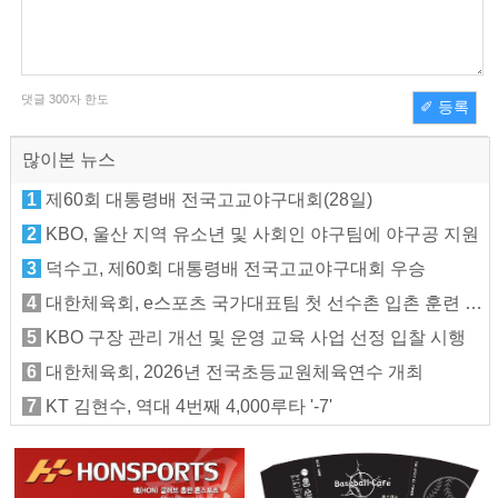
댓글
300
자 한도
✐ 등록
많이본 뉴스
1
제60회 대통령배 전국고교야구대회(28일)
2
KBO, 울산 지역 유소년 및 사회인 야구팀에 야구공 지원
3
덕수고, 제60회 대통령배 전국고교야구대회 우승
4
대한체육회, e스포츠 국가대표팀 첫 선수촌 입촌 훈련 지원
5
KBO 구장 관리 개선 및 운영 교육 사업 선정 입찰 시행
6
대한체육회, 2026년 전국초등교원체육연수 개최
7
KT 김현수, 역대 4번째 4,000루타 '-7'