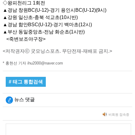
◇왕피천리그 1회전
▲경남 창원BC(U-12)-경기 용인시BC(U-12)(9시)
▲강원 일산초-충북 석교초(10시반)
▲경남 함안BSC(U-12)-경기 백마초(12시)
▲부산 동일중앙초-전남 화순초(1시반)
<죽변보조야구장>
<저작권자ⓒ 굿모닝스포츠. 무단전재-재배포 금지.>
* 홍현선 기자 ihu2000@naver.com
# 태그 통합검색
뉴스 댓글
비회원 접속중