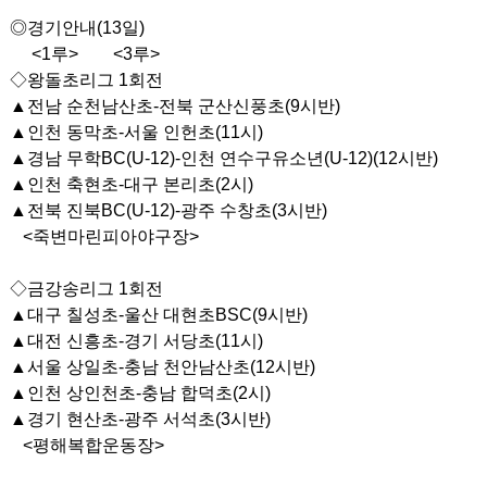
◎경기안내(13일)
<1루> <3루>
◇왕돌초리그 1회전
▲전남 순천남산초-전북 군산신풍초(9시반)
▲인천 동막초-서울 인헌초(11시)
▲경남 무학BC(U-12)-인천 연수구유소년(U-12)(12시반)
▲인천 축현초-대구 본리초(2시)
▲전북 진북BC(U-12)-광주 수창초(3시반)
<죽변마린피아야구장>
◇금강송리그 1회전
▲대구 칠성초-울산 대현초BSC(9시반)
▲대전 신흥초-경기 서당초(11시)
▲서울 상일초-충남 천안남산초(12시반)
▲인천 상인천초-충남 합덕초(2시)
▲경기 현산초-광주 서석초(3시반)
<평해복합운동장>