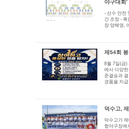
야구대회'
- 선수 안
간 조정 -
장 양해영, 
제54회 
8월 7일(
에서 다양한
준결승과 결
경품을 지급한
덕수고, 
덕수고가 제
항야구장에서