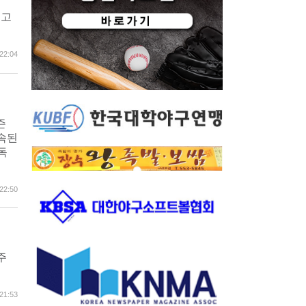
 고
22:04
즌
계속된
독
22:50
 주
21:53