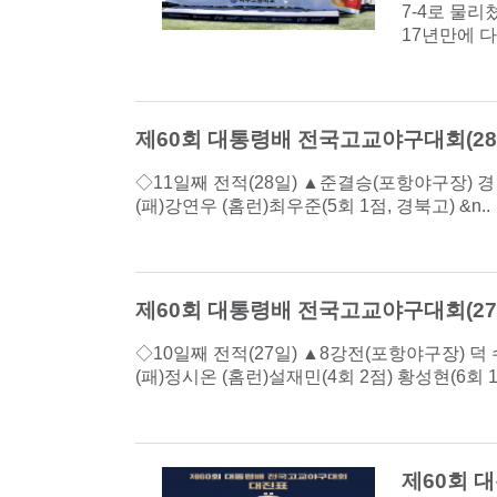
7-4로 물리
17년만에 다
제60회 대통령배 전국고교야구대회(28
◇11일째 전적(28일) ▲준결승(포항야구장) 경 북 고 0 0 
(패)강연우 (홈런)최우준(5회 1점, 경북고) &n..
제60회 대통령배 전국고교야구대회(27
◇10일째 전적(27일) ▲8강전(포항야구장) 덕 수 고 0 0 
(패)정시온 (홈런)설재민(4회 2점) 황성현(6회 1점
제60회 