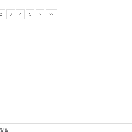
2
3
4
5
>
>>
방침