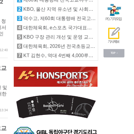
2
2
KBO, 울산 지역 유소년 및 사회인 야구팀에 야구공 지원
3
덕수고, 제60회 대통령배 전국고교야구대회 우승
 청
에서
4
대한체육회, e스포츠 국가대표팀 첫 선수촌 입촌 훈련 지원
민
5
KBO 구장 관리 개선 및 운영 교육 사업 선정 입찰 시행
6
대한체육회, 2026년 전국초등교원체육연수 개최
12:40
7
KT 김현수, 역대 4번째 4,000루타 '-7'
고교
전 및
대한
13:34
고교