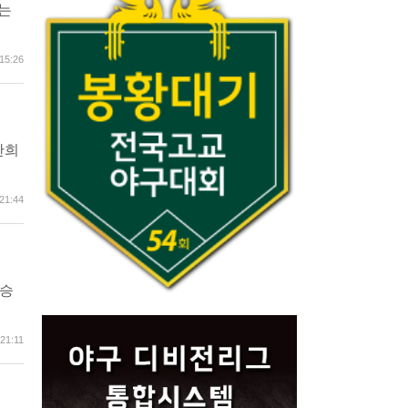
고는
15:26
박찬희
21:44
대승
21:11