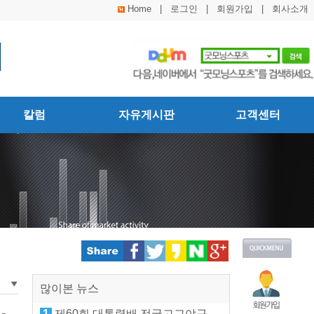
Home
|
로그인
|
회원가입
|
회사소개
칼럼
자유게시판
고객센터
많이본 뉴스
1
제60회 대통령배 전국고교야구대회(28일)