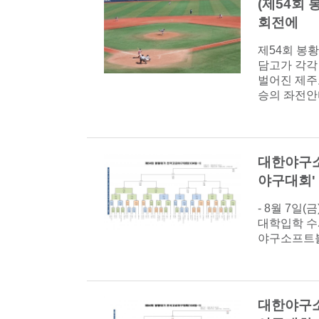
(제54회
회전에
제54회 봉
담고가 각각
벌어진 제주고
승의 좌전안타
대한야구소
야구대회'
- 8월 7일
대학입학 수
야구소프트볼협
대한야구소