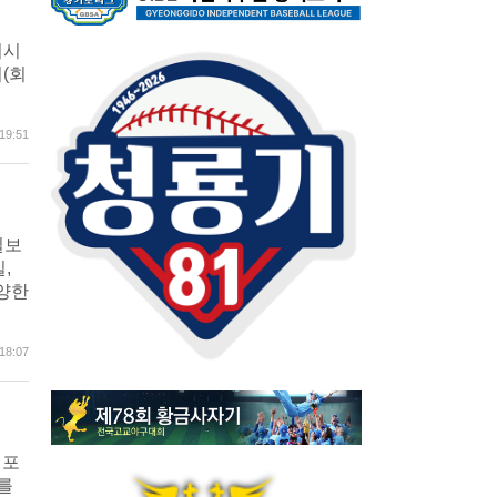
기시
(회
19:51
일보
,
양한
18:07
 포
를