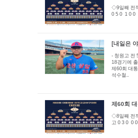
◇9일째 전적(
0 5 0 1 0
[내일은 
- 청원고 전
18경기에 출
제60회 대
석수철..
제60회 
◇8일째 전적(2
고 0 3 0 0